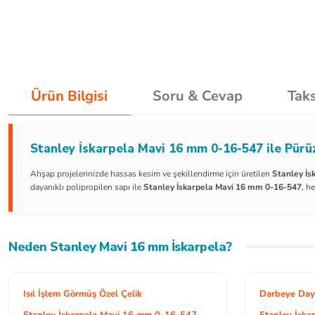
Ürün Bilgisi
Soru & Cevap
Taks
Stanley İskarpela Mavi 16 mm 0-16-547 ile Pürü
Ahşap projelerinizde hassas kesim ve şekillendirme için üretilen
Stanley İs
dayanıklı polipropilen sapı ile
Stanley İskarpela Mavi 16 mm 0-16-547
, h
Neden Stanley Mavi 16 mm İskarpela?
Isıl İşlem Görmüş Özel Çelik
Darbeye Daya
Stanley İskarpela Mavi 16 mm 0-16-547
Stanley İsk