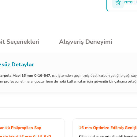
YETKILI
it Seçenekleri
Alışveriş Deneyimi
zsüz Detaylar
karpela Mavi 16 mm 0-16-547
, ısıl işlemden geçirilmiş özel karbon çeliği bıçağı sa
em profesyonel marangozlar hem de hobi kullanıcıları için güvenilir bir çalışma ortağı
nıklı Polipropilen Sap
16 mm Optimize Edilmiş Genişl
arpela Mavi 16 mm 0-16-547
Kilit yuvaları ve orta ölçekli kanal 