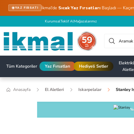
İkmal'de
Sıcak Yaz Fırsatları
Başladı — Kaçır
☀️
YAZ FIRSATI
Kurumsal
Teklif Al
Mağazalarımız
Elektrikl
Tüm Kategoriler
Yaz Fırsatları
Hediyeli Setler
Aletle
Anasayfa
El Aletleri
Iskarpelalar
Stanley 
Ye