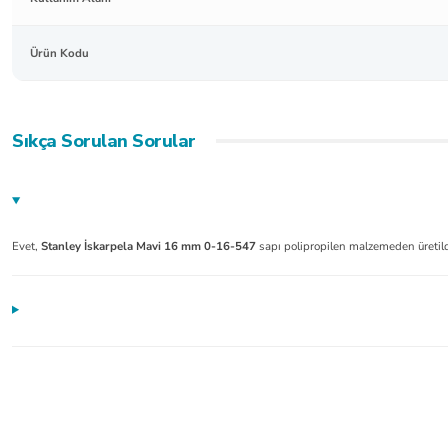
Ürün Kodu
Sıkça Sorulan Sorular
Evet,
Stanley İskarpela Mavi 16 mm 0-16-547
sapı polipropilen malzemeden üretildi
Ürünler güzel çok kısa sürede elime ulaştı. Çok teşekkür ederim Hayırlı işler olsun
mustafa serper | 24/07/2026