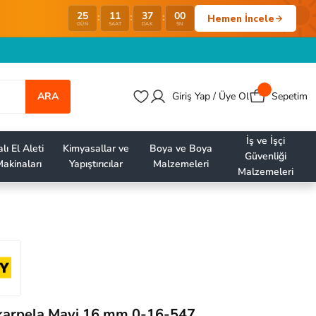
36
59
25
11
:
:
:
Hemen İncele
GÜN
SAAT
DAK
SN
ARA
Giriş Yap / Üye Ol
Sepetim
İş ve İşçi
lı El Aleti
Kimyasallar ve
Boya ve Boya
Güvenliği
akinaları
Yapıştırıcılar
Malzemeleri
Malzemeleri
skarpela Mavi 16 mm 0-16-547