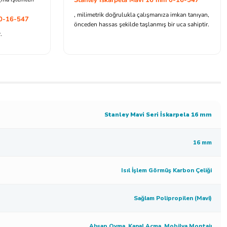
, milimetrik doğrulukla çalışmanıza imkan tanıyan,
 0-16-547
önceden hassas şekilde taşlanmış bir uca sahiptir.
.
Stanley Mavi Seri İskarpela 16 mm
16 mm
Isıl İşlem Görmüş Karbon Çeliği
Sağlam Polipropilen (Mavi)
Ahşap Oyma, Kanal Açma, Mobilya Montajı