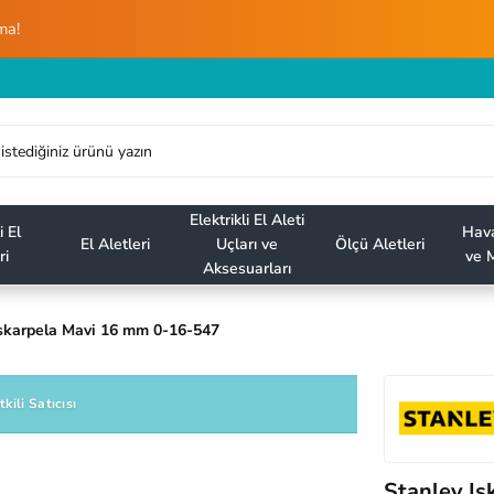
ma!
Elektrikli El Aleti
i El
Hava
El Aletleri
Uçları ve
Ölçü Aletleri
ri
ve M
Aksesuarları
Iskarpela Mavi 16 mm 0-16-547
tkili Satıcısı
Stanley I