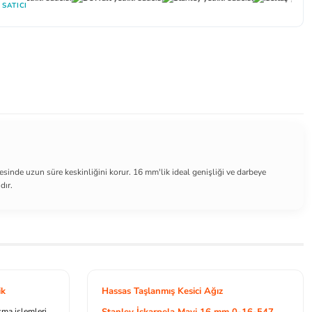
 SATICI
yesinde uzun süre keskinliğini korur. 16 mm'lik ideal genişliği ve darbeye
dır.
ik
Hassas Taşlanmış Kesici Ağız
açma işlemleri
Stanley İskarpela Mavi 16 mm 0-16-547