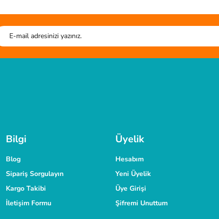
liteli ürün.
Soru Sor
HIZLI GÖNDERİ
G
r. kesim tahtası sistem çantası harika.
Tüm siparişleriniz hızlıca kargoya verilmektedir.
Tüm verileriniz 256 Bit
TAKSİT İMKANI
laşabilirsiniz.
Siparişlerinizde kredi kartınıza taksit yapabilirsiniz.
Bilgi
Üyelik
Blog
Hesabım
Sipariş Sorgulayın
Yeni Üyelik
Kargo Takibi
Üye Girişi
İletişim Formu
Şifremi Unuttum