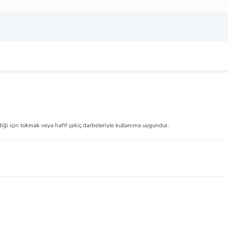
ği için tokmak veya hafif çekiç darbeleriyle kullanıma uygundur.
.
Ürün hakkında henüz soru sorulmamış.