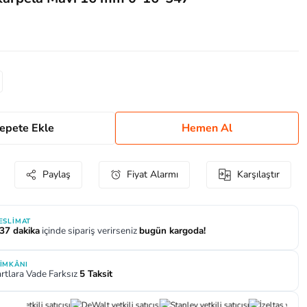
epete Ekle
Hemen Al
Paylaş
Fiyat Alarmı
Karşılaştır
TESLIMAT
 37 dakika
içinde sipariş verirseniz
bugün kargoda!
 İMKÂNI
rtlara Vade Farksız
5 Taksit