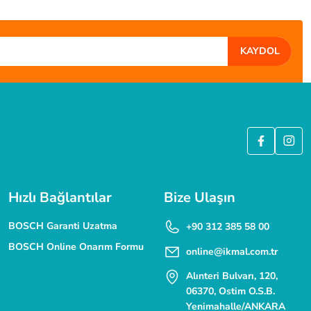
KAYDOL
ÜVENLİ ALIŞVERİŞ
 SSL güvenlik sertifikası ile korunmaktadır.
Hızlı Bağlantılar
Bize Ulaşın
BOSCH Garanti Uzatma
+90 312 385 58 00
BOSCH Online Onarım Formu
online@ikmal.com.tr
Alınteri Bulvarı, 120,
06370, Ostim O.S.B.
Yenimahalle/ANKARA