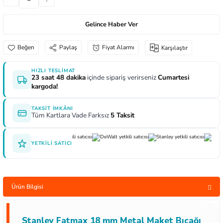
aları
e Yağdanlıklar
 Uçları
Gönye ve Profil Kesme Makinaları
Lokma Anahtar ve Aparatları
Panter Testere Bıçakları
Gelince Haber Ver
ncaları
 Uçları
Panter Testere ve Sünger Kesme Makinalar
Tork Anahtarı
Paylaş
Fiyat Alarmı
Karşılaştır
rı Elektrikli
ı
Panter Testere ve Tilki Kuyruğu
Yıldız Anahtarlar
HIZLI TESLIMAT
23 saat 48 dakika
içinde sipariş verirseniz
Cumartesi
inaları
Planyalar
kargoda!
lisaj Makinaları
ları
TAKSIT İMKÂNI
Tüm Kartlara Vade Farksız
5 Taksit
arı
ici Uçlar
YETKILI SATICI
 Nokta Zımbalar
Ürün Bilgisi
kenceler
Stanley Fatmax 18 mm Metal Maket Bıçağı