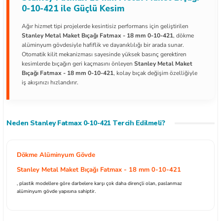
0-10-421 ile Güçlü Kesim
Ağır hizmet tipi projelerde kesintisiz performans için geliştirilen
Stanley Metal Maket Bıçağı Fatmax - 18 mm 0-10-421
, dökme
alüminyum gövdesiyle hafiflik ve dayanıklılığı bir arada sunar.
Otomatik kilit mekanizması sayesinde yüksek basınç gerektiren
ları
kesimlerde bıçağın geri kaçmasını önleyen
Stanley Metal Maket
Bıçağı Fatmax - 18 mm 0-10-421
, kolay bıçak değişim özelliğiyle
kipmanları
iş akışınızı hızlandırır.
astarlar
Neden Stanley Fatmax 0-10-421 Tercih Edilmeli?
Dökme Alüminyum Gövde
Stanley Metal Maket Bıçağı Fatmax - 18 mm 0-10-421
inler
, plastik modellere göre darbelere karşı çok daha dirençli olan, paslanmaz
alüminyum gövde yapısına sahiptir.