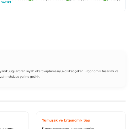
 SATICI
anıklılığı artıran siyah oksit kaplamasıyla dikkat çeker. Ergonomik tasarımı ve
ahmetsizce yerine getirir.
Yumuşak ve Ergonomik Sap
run yapısı
Kayma yapmayan yumuşak saplar,