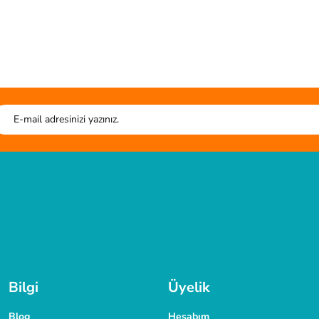
.
Ürün hakkında henüz soru sorulmamış.
liteli ürün.
Soru Sor
HIZLI GÖNDERİ
G
r. kesim tahtası sistem çantası harika.
Tüm siparişleriniz hızlıca kargoya verilmektedir.
Tüm verileriniz 256 Bit
TAKSİT İMKANI
laşabilirsiniz.
Siparişlerinizde kredi kartınıza taksit yapabilirsiniz.
Bilgi
Üyelik
Blog
Hesabım