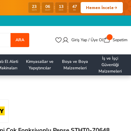
46
23
06
13
:
:
:
Hemen İncele
GÜN
SAAT
DAK
SN
ARA
Giriş Yap / Üye Ol
Sepetim
İş ve İşçi
lı El Aleti
Kimyasallar ve
Boya ve Boya
Güvenliği
akinaları
Yapıştırıcılar
Malzemeleri
Malzemeleri
ini Çok Fonksiyonlu Pense STHT0-70648