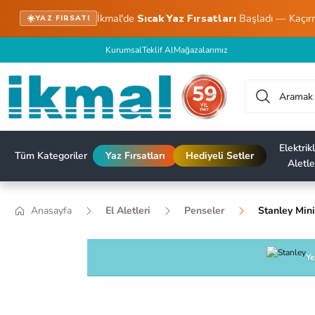
İkmal'de
Sıcak Yaz Fırsatları
Başladı — Kaçır
☀️
YAZ FIRSATI
Kurumsal
Teklif Al
Mağazalarımız
Elektrikl
Tüm Kategoriler
Yaz Fırsatları
Hediyeli Setler
Aletle
Anasayfa
El Aletleri
Penseler
Stanley Min
Ye