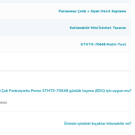
Paslanmaz Çelik + Siyah Oksit Kaplama
Katlanabilir Mini İskelet Tasarım
STHT0-70648 Multi-Tool
i Çok Fonksiyonlu Pense STHT0-70648 günlük taşıma (EDC) için uygun mu?
bilir.
Ürünün içindeki bıçaklar bilenebilir mi?