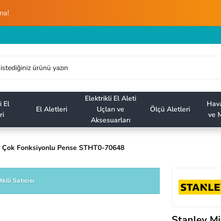
ma!
Elektrikli El Aleti
i El
Hava
El Aletleri
Uçları ve
Ölçü Aletleri
ri
ve M
Aksesuarları
i Çok Fonksiyonlu Pense STHT0-70648
tkili Satıcısı
Stanley M