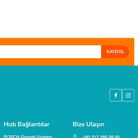
KAYDOL
ÜVENLİ ALIŞVERİŞ
 SSL güvenlik sertifikası ile korunmaktadır.
Hızlı Bağlantılar
Bize Ulaşın
BOSCH Garanti Uzatma
+90 312 385 58 00