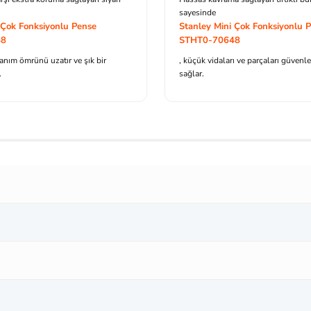
sayesinde
 Çok Fonksiyonlu Pense
Stanley Mini Çok Fonksiyonlu 
48
STHT0-70648
anım ömrünü uzatır ve şık bir
, küçük vidaları ve parçaları güvenl
.
sağlar.