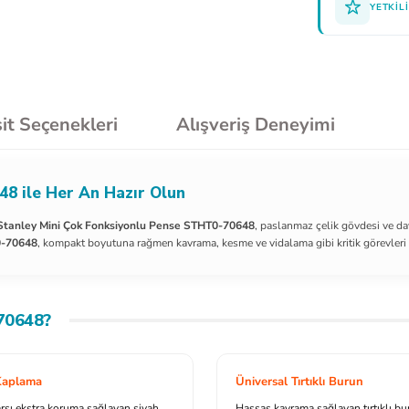
YETKILI
it Seçenekleri
Alışveriş Deneyimi
8 ile Her An Hazır Olun
Stanley Mini Çok Fonksiyonlu Pense STHT0-70648
, paslanmaz çelik gövdesi ve day
0-70648
, kompakt boyutuna rağmen kavrama, kesme ve vidalama gibi kritik görevleri z
70648?
 Kaplama
Üniversal Tırtıklı Burun
şı ekstra koruma sağlayan siyah
Hassas kavrama sağlayan tırtıklı bu