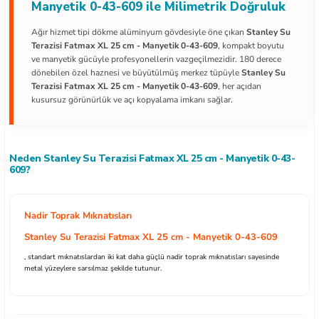
Manyetik 0-43-609 ile Milimetrik Doğruluk
Ağır hizmet tipi dökme alüminyum gövdesiyle öne çıkan
Stanley Su
Terazisi Fatmax XL 25 cm - Manyetik 0-43-609
, kompakt boyutu
ve manyetik gücüyle profesyonellerin vazgeçilmezidir. 180 derece
dönebilen özel haznesi ve büyütülmüş merkez tüpüyle
Stanley Su
ları
Terazisi Fatmax XL 25 cm - Manyetik 0-43-609
, her açıdan
kusursuz görünürlük ve açı kopyalama imkanı sağlar.
kipmanları
astarlar
Neden Stanley Su Terazisi Fatmax XL 25 cm - Manyetik 0-43-
609?
Nadir Toprak Mıknatısları
Stanley Su Terazisi Fatmax XL 25 cm - Manyetik 0-43-609
inler
, standart mıknatıslardan iki kat daha güçlü nadir toprak mıknatısları sayesinde
metal yüzeylere sarsılmaz şekilde tutunur.