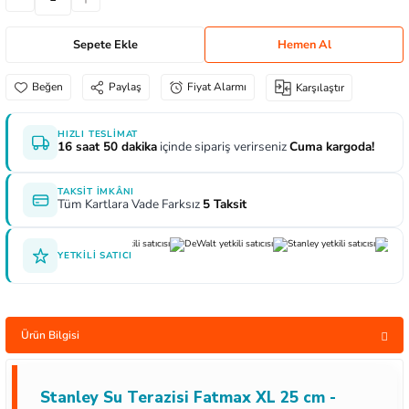
aları
e Yağdanlıklar
 Uçları
Gönye ve Profil Kesme Makinaları
Lokma Anahtar ve Aparatları
Panter Testere Bıçakları
Sepete Ekle
Hemen Al
ncaları
 Uçları
Panter Testere ve Sünger Kesme Makinalar
Tork Anahtarı
Paylaş
Fiyat Alarmı
Karşılaştır
rı Elektrikli
ı
Panter Testere ve Tilki Kuyruğu
Yıldız Anahtarlar
HIZLI TESLIMAT
16 saat 50 dakika
içinde sipariş verirseniz
Cuma kargoda!
inaları
Planyalar
TAKSIT İMKÂNI
lisaj Makinaları
ları
Tüm Kartlara Vade Farksız
5 Taksit
arı
ici Uçlar
YETKILI SATICI
 Nokta Zımbalar
Ürün Bilgisi
kenceler
Stanley Su Terazisi Fatmax XL 25 cm -