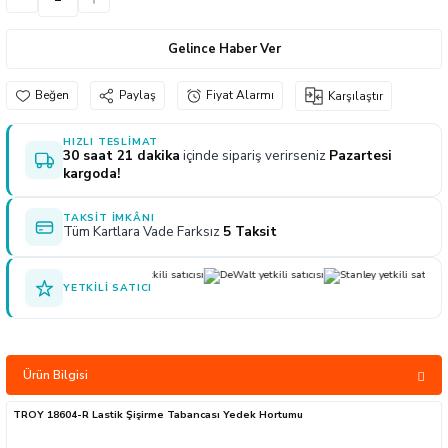
naları
ve Yağdanlıklar
p Uçları
Gönye ve Profil Kesme Makinaları
Lokma Anahtar ve Aparatları
Panter Testere Bıçakları
Gelince Haber Ver
ancaları
 Uçları
Panter Testere ve Sünger Kesme Makinal
Tork Anahtarı
Paylaş
Fiyat Alarmı
Karşılaştır
arı Elektrikli
rı
Panter Testere ve Tilki Kuyruğu
Yıldız Anahtarlar
HIZLI TESLIMAT
30 saat 21 dakika
içinde sipariş verirseniz
Pazartesi
akinaları
Planyalar
kargoda!
olisaj Makinaları
çları
TAKSIT İMKÂNI
Tüm Kartlara Vade Farksız
5 Taksit
ları
ici Uçlar
YETKILI SATICI
ı
e Nokta Zımbalar
Ürün Bilgisi
kenceler
TROY 18604-R Lastik Şişirme Tabancası Yedek Hortumu