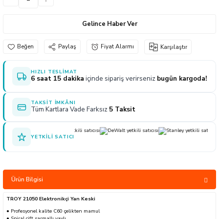
naları
ve Yağdanlıklar
p Uçları
Gönye ve Profil Kesme Makinaları
Lokma Anahtar ve Aparatları
Panter Testere Bıçakları
Gelince Haber Ver
ancaları
 Uçları
Panter Testere ve Sünger Kesme Makinal
Tork Anahtarı
Paylaş
Fiyat Alarmı
Karşılaştır
arı Elektrikli
rı
Panter Testere ve Tilki Kuyruğu
Yıldız Anahtarlar
HIZLI TESLIMAT
6 saat 15 dakika
içinde sipariş verirseniz
bugün kargoda!
akinaları
Planyalar
TAKSIT İMKÂNI
olisaj Makinaları
çları
Tüm Kartlara Vade Farksız
5 Taksit
ları
ici Uçlar
YETKILI SATICI
ı
e Nokta Zımbalar
Ürün Bilgisi
TROY 21050 Elektronikçi Yan Keski
kenceler
● Profesyonel kalite C60 çelikten mamul
● Spiral çift sarmallı yaylı