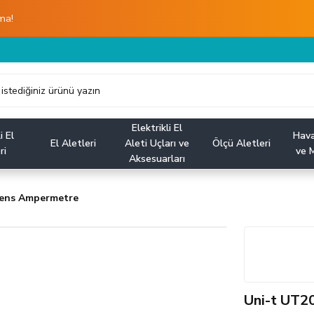
ma!
Elektrikli El
i El
Hava
El Aletleri
Aleti Uçları ve
Ölçü Aletleri
ri
ve M
Aksesuarları
Pens Ampermetre
Uni-t UT2