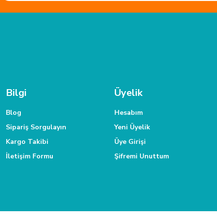
esiyor. kesim tahtası sistem çantası
Tüm siparişleriniz hızlıca kargoya verilmektedir.
Tüm verileriniz 25
.
TAKSİT İMKANI
 ulaşabilirsiniz.
Siparişlerinizde kredi kartınıza taksit yapabilirsiniz.
Bilgi
Üyelik
Blog
Hesabım
Sipariş Sorgulayın
Yeni Üyelik
Kargo Takibi
Üye Girişi
İletişim Formu
Şifremi Unuttum