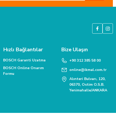
6 Bit SSL güvenlik sertifikası ile korunmaktadır.
Hızlı Bağlantılar
Bize Ulaşın
BOSCH Garanti Uzatma
+90 312 385 58 00
BOSCH Online Onarım
online@ikmal.com.tr
Formu
Alınteri Bulvarı, 120,
06370, Ostim O.S.B.
Yenimahalle/ANKARA