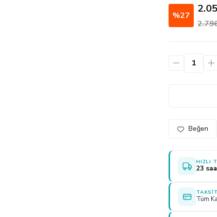
2.0
%27
2.79
HIZLI 
23 saa
TAKSIT
Tüm Ka