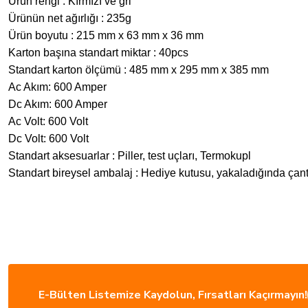
Ürün rengi : Kırmızı ve gri
Ürünün net ağırlığı : 235g
Ürün boyutu : 215 mm x 63 mm x 36 mm
Karton başına standart miktar : 40pcs
Standart karton ölçümü : 485 mm x 295 mm x 385 mm
Ac Akım: 600 Amper
Dc Akım: 600 Amper
Ac Volt: 600 Volt
Dc Volt: 600 Volt
Standart aksesuarlar : Piller, test uçları, Termokupl
Standart bireysel ambalaj : Hediye kutusu, yakaladığında çant
Ürünler güzel çok kısa sürede elime ulaştı. Çok teşekkür ederim Hayırlı işler ol
mustafa serper | 24/07/2026
Hızlı kargo, sipariş verdim ertesi gün tesim aldım, paketleme gayet iyi hesaplı v
Fatih mehmet Şimşek | 01/07/2026
E-Bülten Listemize Kaydolun, Fırsatları Kaçırmayın!
ÜCRETSİZ KARGO