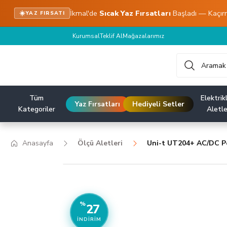
İkmal'de
Sıcak Yaz Fırsatları
Başladı — Kaçır
☀️
YAZ FIRSATI
Kurumsal
Teklif Al
Mağazalarımız
Tüm
Elektrikl
Yaz Fırsatları
Hediyeli Setler
Kategoriler
Aletle
Anasayfa
Ölçü Aletleri
Uni-t UT204+ AC/DC 
%
27
İNDIRIM