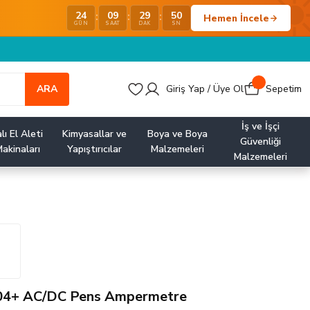
24
09
29
50
:
:
:
Hemen İncele
GÜN
SAAT
DAK
SN
ARA
Giriş Yap / Üye Ol
Sepetim
İş ve İşçi
lı El Aleti
Kimyasallar ve
Boya ve Boya
Güvenliği
akinaları
Yapıştırıcılar
Malzemeleri
Malzemeleri
04+ AC/DC Pens Ampermetre