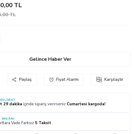
50,00 TL
6,00 TL
Gelince Haber Ver
Paylaş
Fiyat Alarmı
Karşılaştır
TESLIMAT
t 29 dakika
içinde sipariş verirseniz
Cumartesi kargoda!
 İMKÂNI
rtlara Vade Farksız
5 Taksit