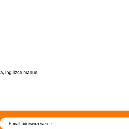
a, İngilizce manuel
sun.
Ürün hakkında henüz soru sorulmamış.
e kaliteli ürün.
Soru Sor
HIZLI GÖNDERİ