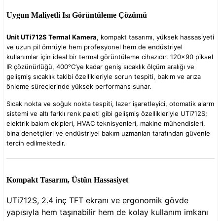
Uygun Maliyetli Isı Görüntüleme Çözümü
Unit UTi712S Termal Kamera
, kompakt tasarımı, yüksek hassasiyeti
ve uzun pil ömrüyle hem profesyonel hem de endüstriyel
sları
kullanımlar için ideal bir termal görüntüleme cihazıdır. 120×90 piksel
IR çözünürlüğü, 400°C’ye kadar geniş sıcaklık ölçüm aralığı ve
gelişmiş sıcaklık takibi özellikleriyle sorun tespiti, bakım ve arıza
Ekipmanları
önleme süreçlerinde yüksek performans sunar.
Sıcak nokta ve soğuk nokta tespiti, lazer işaretleyici, otomatik alarm
lastarlar
sistemi ve altı farklı renk paleti gibi gelişmiş özellikleriyle UTi712S;
elektrik bakım ekipleri, HVAC teknisyenleri, makine mühendisleri,
bina denetçileri ve endüstriyel bakım uzmanları tarafından güvenle
tercih edilmektedir.
inler
Kompakt Tasarım, Üstün Hassasiyet
UTi712S, 2.4 inç TFT ekranı ve ergonomik gövde
yapısıyla hem taşınabilir hem de kolay kullanım imkanı