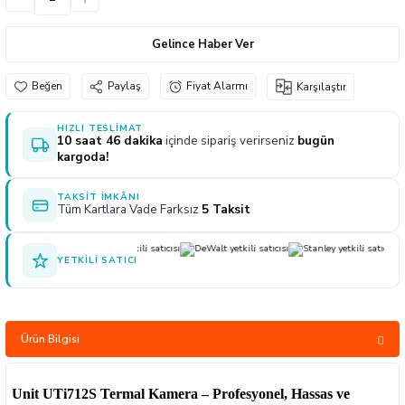
naları
ve Yağdanlıklar
p Uçları
Gönye ve Profil Kesme Makinaları
Lokma Anahtar ve Aparatları
Panter Testere Bıçakları
Gelince Haber Ver
ancaları
 Uçları
Panter Testere ve Sünger Kesme Makinal
Tork Anahtarı
Paylaş
Fiyat Alarmı
Karşılaştır
arı Elektrikli
rı
Panter Testere ve Tilki Kuyruğu
Yıldız Anahtarlar
HIZLI TESLIMAT
10 saat 46 dakika
içinde sipariş verirseniz
bugün
akinaları
Planyalar
kargoda!
olisaj Makinaları
çları
TAKSIT İMKÂNI
Tüm Kartlara Vade Farksız
5 Taksit
ları
ici Uçlar
YETKILI SATICI
ı
e Nokta Zımbalar
Ürün Bilgisi
kenceler
Unit UTi712S Termal Kamera – Profesyonel, Hassas ve