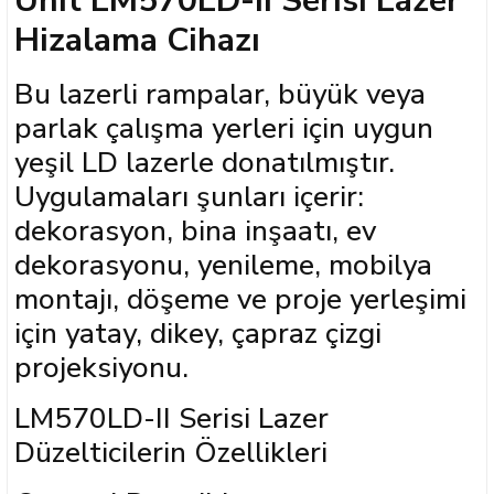
Unit LM570LD-II Serisi Lazer
Hizalama Cihazı
Bu lazerli rampalar, büyük veya
parlak çalışma yerleri için uygun
sları
yeşil LD lazerle donatılmıştır.
Ekipmanları
Uygulamaları şunları içerir:
dekorasyon, bina inşaatı, ev
lastarlar
dekorasyonu, yenileme, mobilya
montajı, döşeme ve proje yerleşimi
için yatay, dikey, çapraz çizgi
projeksiyonu.
inler
LM570LD-II Serisi Lazer
Düzelticilerin Özellikleri