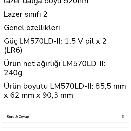
lazer dalga boyu 520nm
Lazer sınıfı 2
Genel özellikleri
Güç LM570LD-II: 1,5 V pil x 2
(LR6)
Ürün net ağırlığı LM570LD-II:
240g
Ürün boyutu LM570LD-II: 85,5 mm
x 62 mm x 90,3 mm
Soru & Cevap