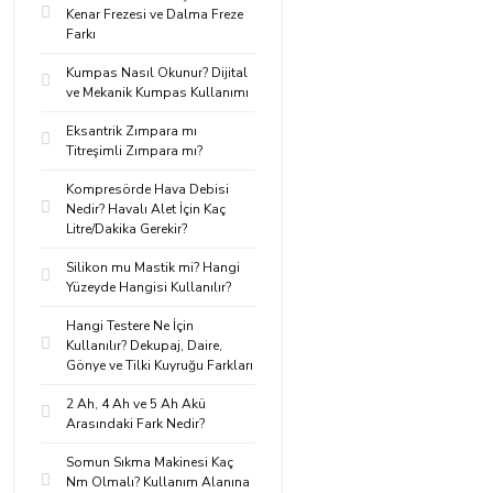
Kenar Frezesi ve Dalma Freze
Farkı
Kumpas Nasıl Okunur? Dijital
ve Mekanik Kumpas Kullanımı
Eksantrik Zımpara mı
Titreşimli Zımpara mı?
Kompresörde Hava Debisi
Nedir? Havalı Alet İçin Kaç
Litre/Dakika Gerekir?
Silikon mu Mastik mi? Hangi
Yüzeyde Hangisi Kullanılır?
Hangi Testere Ne İçin
Kullanılır? Dekupaj, Daire,
Gönye ve Tilki Kuyruğu Farkları
2 Ah, 4 Ah ve 5 Ah Akü
Arasındaki Fark Nedir?
Somun Sıkma Makinesi Kaç
Nm Olmalı? Kullanım Alanına