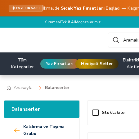
İkmal'de
Sıcak Yaz Fırsatları
Başladı — Kaçır
☀️
YAZ FIRSATI
Kurumsal
Teklif Al
Mağazalarımız
Tüm
Elektrikl
Yaz Fırsatları
Hediyeli Setler
Kategoriler
Aletle
Anasayfa
Balanserler
Balanserler
Stoktakiler
Kaldırma ve Taşıma
Grubu