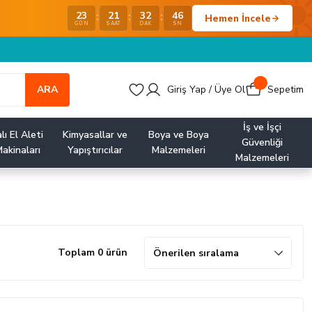
23
21
32
45
:
:
:
Hemen İncele
GÜN
SAAT
DAK
SN
ARA
Giriş Yap / Üye Ol
Sepetim
İş ve İşçi
lı El Aleti
Kimyasallar ve
Boya ve Boya
Güvenliği
akinaları
Yapıştırıcılar
Malzemeleri
Malzemeleri
Toplam 0 ürün