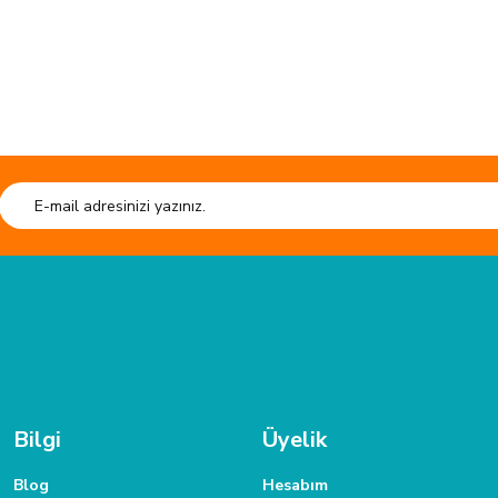
HIZLI GÖNDERİ
Tüm siparişleriniz hızlıca kargoya verilmektedir.
Tüm verileriniz 25
TAKSİT İMKANI
 ulaşabilirsiniz.
Siparişlerinizde kredi kartınıza taksit yapabilirsiniz.
Bilgi
Üyelik
Blog
Hesabım