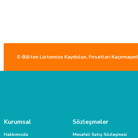
E-Bülten Listemize Kaydolun, Fırsatları Kaçırmayın!
ÜCRETSİZ KARGO
Türkiye’nin her yerine sorunsuz teslimat ile alışveriş keyfi İkmal'de!
MÜŞTERİ HİZMETLERİ
Daha fazla bilgiye ihtiyacınız varsa 0312 385 58 00 numarasından bize
Kurumsal
Sözleşmeler
Hakkımızda
Mesafeli Satış Sözleşmesi