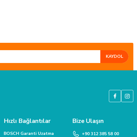
KAYDOL
GÜVENLİ ALIŞVERİŞ
6 Bit SSL güvenlik sertifikası ile korunmaktadır.
Hızlı Bağlantılar
Bize Ulaşın
BOSCH Garanti Uzatma
+90 312 385 58 00