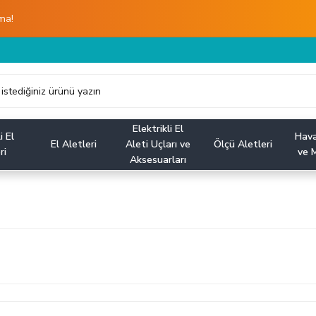
ma!
Elektrikli El
i El
Hava
El Aletleri
Aleti Uçları ve
Ölçü Aletleri
ri
ve M
Aksesuarları