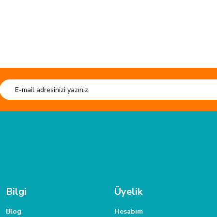
HIZLI GÖNDERİ
Tüm siparişleriniz hızlıca kargoya verilmektedir.
Tüm verileriniz 25
TAKSİT İMKANI
 ulaşabilirsiniz.
Siparişlerinizde kredi kartınıza taksit yapabilirsiniz.
Bilgi
Üyelik
Blog
Hesabım