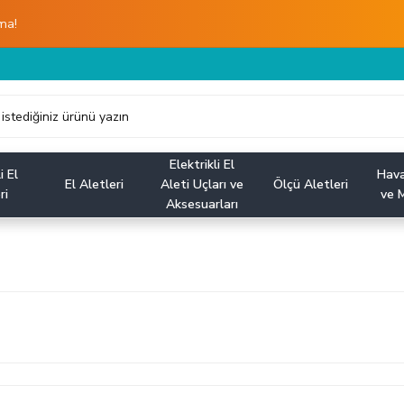
ma!
Elektrikli El
i El
Hava
El Aletleri
Aleti Uçları ve
Ölçü Aletleri
ri
ve M
Aksesuarları