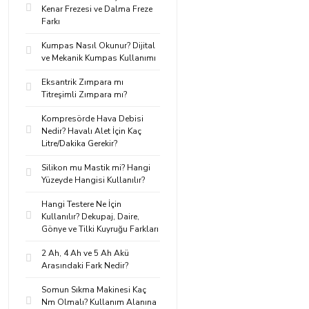
Kenar Frezesi ve Dalma Freze
Farkı
Kumpas Nasıl Okunur? Dijital
ve Mekanik Kumpas Kullanımı
Eksantrik Zımpara mı
Titreşimli Zımpara mı?
Kompresörde Hava Debisi
Nedir? Havalı Alet İçin Kaç
Litre/Dakika Gerekir?
Silikon mu Mastik mi? Hangi
Yüzeyde Hangisi Kullanılır?
Hangi Testere Ne İçin
Kullanılır? Dekupaj, Daire,
Gönye ve Tilki Kuyruğu Farkları
2 Ah, 4 Ah ve 5 Ah Akü
Arasındaki Fark Nedir?
Somun Sıkma Makinesi Kaç
Nm Olmalı? Kullanım Alanına