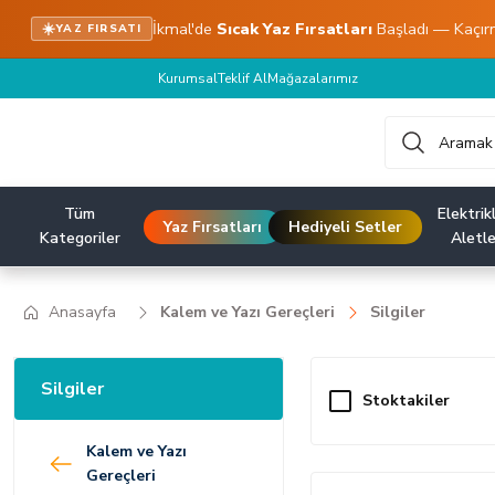
İkmal'de
Sıcak Yaz Fırsatları
Başladı — Kaçır
☀️
YAZ FIRSATI
Kurumsal
Teklif Al
Mağazalarımız
Tüm
Elektrikl
Yaz Fırsatları
Hediyeli Setler
Kategoriler
Aletle
Anasayfa
Kalem ve Yazı Gereçleri
Silgiler
Silgiler
Stoktakiler
Kalem ve Yazı
Gereçleri