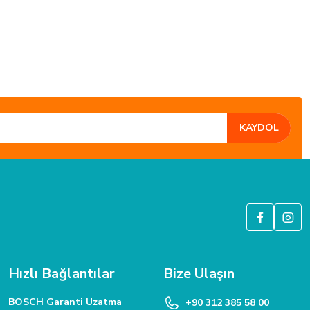
KAYDOL
GÜVENLİ ALIŞVERİŞ
6 Bit SSL güvenlik sertifikası ile korunmaktadır.
Hızlı Bağlantılar
Bize Ulaşın
BOSCH Garanti Uzatma
+90 312 385 58 00