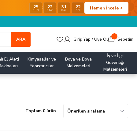
25
22
31
21
:
:
:
Hemen İncele
GÜN
SAAT
DAK
SN
ARA
Giriş Yap / Üye Ol
Sepetim
İş ve İşçi
lı El Aleti
Kimyasallar ve
Boya ve Boya
Güvenliği
akinaları
Yapıştırıcılar
Malzemeleri
Malzemeleri
Toplam 0 ürün