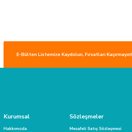
E-Bülten Listemize Kaydolun, Fırsatları Kaçırmayın!
ÜCRETSİZ KARGO
Türkiye’nin her yerine sorunsuz teslimat ile alışveriş keyfi İkmal'de!
MÜŞTERİ HİZMETLERİ
Daha fazla bilgiye ihtiyacınız varsa 0312 385 58 00 numarasından bize
Kurumsal
Sözleşmeler
Hakkımızda
Mesafeli Satış Sözleşmesi