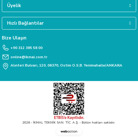
Daha fazla bilgiye ihtiyacınız varsa 0312 385 58 00 numarasından bize ulaşabili
Üyelik
Hızlı Bağlantılar
TAKSİT İMKANI
sları
Siparişlerinizde kredi kartınıza taksit yapabilirsiniz.
Bize Ulaşın
+90 312 385 58 00
Ekipmanları
online@ikmal.com.tr
lastarlar
Alınteri Bulvarı, 120, 06370, Ostim O.S.B. Yenimahalle/ANKARA
inler
2026 - İKMAL TEKNİK SAN. TİC. A.Ş. - Bütün hakları saklıdır.
Webaction
-