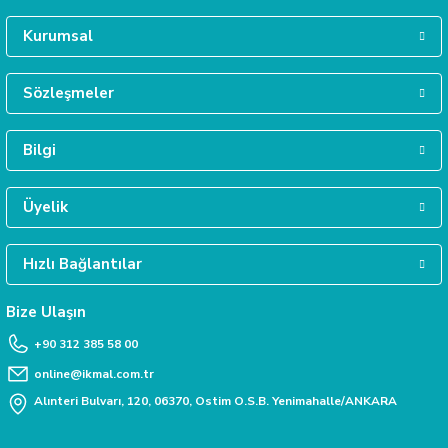
Kurumsal
GÜVENLİ ALIŞVERİŞ
Tüm verileriniz 256 Bit SSL güvenlik sertifikası ile korunmaktadır.
Sözleşmeler
Bilgi
MÜŞTERİ HİZMETLERİ
Daha fazla bilgiye ihtiyacınız varsa 0312 385 58 00 numarasından bize ulaşabili
Üyelik
Hızlı Bağlantılar
TAKSİT İMKANI
Siparişlerinizde kredi kartınıza taksit yapabilirsiniz.
Bize Ulaşın
+90 312 385 58 00
online@ikmal.com.tr
Alınteri Bulvarı, 120, 06370, Ostim O.S.B. Yenimahalle/ANKARA