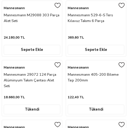
naları
ve Yağdanlıklar
p Uçları
Gönye ve Profil Kesme Makinaları
Lokma Anahtar ve Aparatları
Panter Testere Bıçakları
Mannesmann
Mannesmann
Mannesmann M29088 303 Parça
Mannesmann 529-6-S Ters
ancaları
 Uçları
Alet Seti
Panter Testere ve Sünger Kesme Makinal
Tork Anahtarı
Kılavuz Takımı 6 Parça
arı Elektrikli
rı
Panter Testere ve Tilki Kuyruğu
Yıldız Anahtarlar
24.180,00 TL
369,60 TL
akinaları
Planyalar
Sepete Ekle
Sepete Ekle
olisaj Makinaları
çları
Mannesmann
Mannesmann
Mannesmann 29072 124 Parça
Mannesmann 405-200 Bileme
ları
ici Uçlar
Alüminyum Takım Çantası Alet
Taşı 200mm
Seti
ı
18.660,00 TL
122,40 TL
e Nokta Zımbalar
Tükendi
Tükendi
kenceler
Mannesmann
Mannesmann