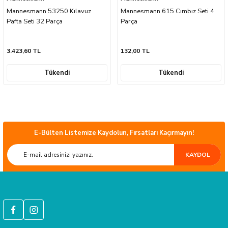
Mannesmann 53250 Kılavuz
Mannesmann 615 Cımbız Seti 4
Pafta Seti 32 Parça
Parça
3.423,60 TL
132,00 TL
sları
Tükendi
Tükendi
Ekipmanları
lastarlar
E-Bülten Listemize Kaydolun, Fırsatları Kaçırmayın!
ÜCRETSİZ KARGO
KAYDOL
Türkiye’nin her yerine sorunsuz teslimat ile alışveriş keyfi İkmal'de!
inler
HIZLI GÖNDERİ
Tüm siparişleriniz hızlıca kargoya verilmektedir.